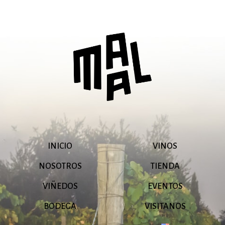
INICIO
VINOS
NOSOTROS
TIENDA
VIÑEDOS
EVENTOS
BODEGA
VISITANOS